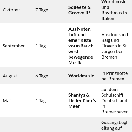
Worldmusic
Squeeze &
und
Oktober
7 Tage
Groove it!
Rhythmus in
Italien
Aus Noten,
Luft und
Ausdruck mit
einer Kiste
Balg und
September
1 Tag
vorm Bauch
Fingern in St.
wird
Jürgen bei
bewegende
Bremen
Musik!
in Prinzhöfte
August
6 Tage
Worldmusic
bei Bremen
auf dem
Shantys &
Schulschiff
Mai
1 Tag
Lieder über’s
Deutschland
Meer
in
Bremerhaven
Gesangsbegl
eitung auf