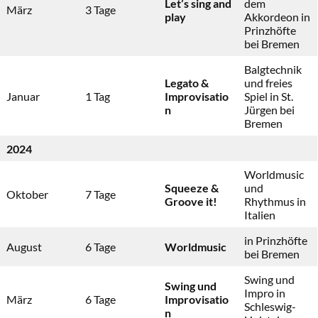
Let’s sing and
dem
März
3 Tage
play
Akkordeon in
Prinzhöfte
bei Bremen
Balgtechnik
Legato &
und freies
Januar
1 Tag
Improvisatio
Spiel in St.
n
Jürgen bei
Bremen
2024
Worldmusic
Squeeze &
und
Oktober
7 Tage
Groove it!
Rhythmus in
Italien
in Prinzhöfte
August
6 Tage
Worldmusic
bei Bremen
Swing und
Swing und
Impro in
März
6 Tage
Improvisatio
Schleswig-
n