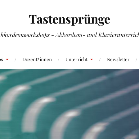
Tastensprünge
kkordeonworkshops - Akkordeon- und Klavierunterric
ps
Dozent*innen
Unterricht
Newsletter