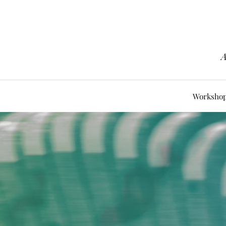
A
Worksho