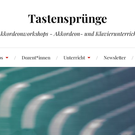
Tastensprünge
kkordeonworkshops - Akkordeon- und Klavierunterric
ps
Dozent*innen
Unterricht
Newsletter