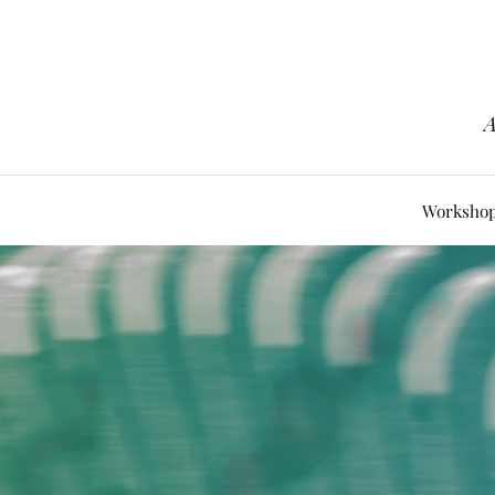
A
Worksho